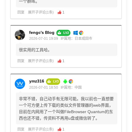
一个群晖。
回复
展开子评论(1条)
1
fengc's Blog
LV2
2026-07-01 19:09
IP属地：日本成田市
很实用的工具哈。
回复
展开子评论(1条)
1
ymz316
LV3
2026-07-01 18:50
IP属地：中国
非常不错，自己动手有无限可能。我以前也一直想要
一个可方便上传下载的类似文件管理器的web界面，
目前在内网用了一个叫做FileBrowser Quantum的东
西也还不错，传资料不再用u盘或微信转了。
回复
展开子评论(1条)
1