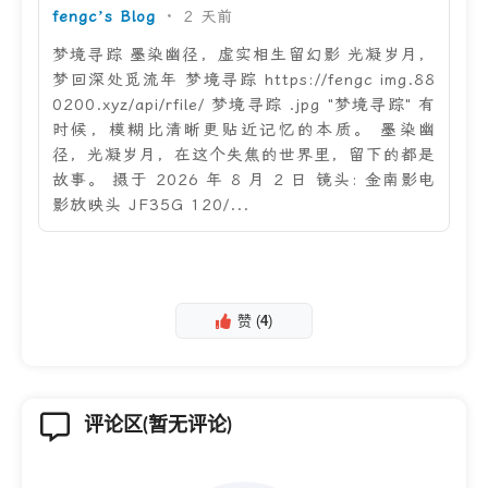
fengc’s Blog
·
2 天前
梦境寻踪 墨染幽径，虚实相生留幻影 光凝岁月，
梦回深处觅流年 梦境寻踪 https://fengc img.88
0200.xyz/api/rfile/ 梦境寻踪 .jpg "梦境寻踪" 有
时候，模糊比清晰更贴近记忆的本质。 墨染幽
径，光凝岁月，在这个失焦的世界里，留下的都是
故事。 摄于 2026 年 8 月 2 日 镜头: 金南影电
影放映头 JF35G 120/...
赞 (
4
)
评论区(暂无评论)