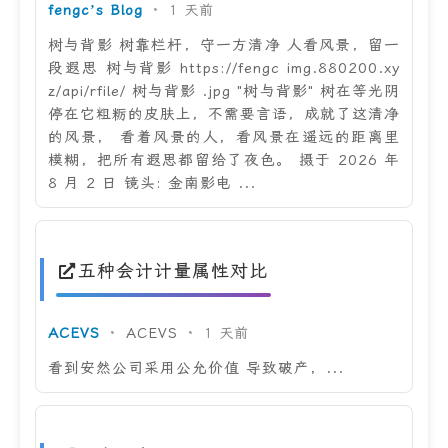
fengc’s Blog
·
1 天前
树与背影 树靠栏杆，守一方清净 人看风景，留一
段遐思 树与背影 https://fengc img.880200.xy
z/api/rfile/ 树与背影 .jpg "树与背影" 树在等光阴
停在它粗粝的皮肤上，不需要言语，成就了这清净
的风景， 看着风景的人，看风景在遥远的距离里
模糊，把所有遐思都留给了夜色。 摄于 2026 年
8 月 2 日 镜头: 金南影电 ...
五种会计计量属性对比
ACEVS
·
ACEVS
·
1 天前
看到安然公司采用公允价值 导致破产，...