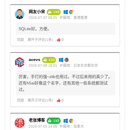
网友小宋
LV3
2026-07-07 06:05
IP属地：香港香港
SQLite好。方便。
回复
展开子评论(1条)
0
acevs
LV3
2026-07-06 16:01
IP属地：日本东京都东京
厉害，手打的强~zlib也用过。不过后来用的真少了。
还有h5ai好像这个名字，还有其他一些系统都测试
过。
回复
展开子评论(1条)
0
老张博客
LV2
2026-07-05 14:08
IP属地：加拿大