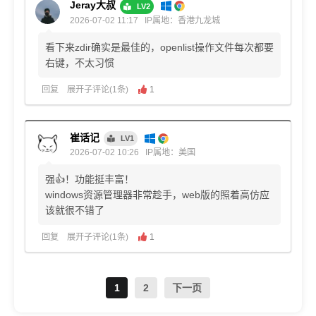
Jeray大叔
LV2
2026-07-02 11:17
IP属地：香港九龙城
看下来zdir确实是最佳的，openlist操作文件每次都要
右键，不太习惯
回复
展开子评论(1条)
1
崔话记
LV1
2026-07-02 10:26
IP属地：美国
强👍！功能挺丰富！
windows资源管理器非常趁手，web版的照着高仿应
该就很不错了
回复
展开子评论(1条)
1
1
2
下一页