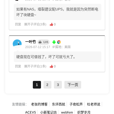
如果有NAS，墙裂建议配UPS，我就是因为突然断电
坏了块硬盘~
回复
展开子评论(3条)
0
一叶竹
LV1
2026-07-12 15:17
IP属地：美国
硬盘现在可值钱了，坏了可就亏大了。
回复
展开子评论(1条)
0
1
2
3
下一页
友情链接：
老张的博客
东评西就
子夜松声
杜老师说
ACEVS
小新笔记坊
webfem
织梦岁月