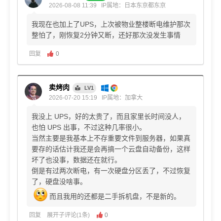
2026-08-08 11:39
IP属地：日本东京都东京
我现在也加上了UPS，上次被物业整楼断电维护那次
整怕了，刚恢复2分钟又断，还好那次没发生事情
回复
0
卖烤肉
LV1
2026-07-20 15:19
IP属地：加拿大
我没上 UPS，好的太贵了，而且家里长时间没人，
也怕 UPS 出事，不过这种几率很小。
当然主要是我基本上不存重要文件到服务器，如果真
要存的话估计我还是会再搞一个云盘自动备份，这样
坏了也没事，数据还在就行。
倒是有过两次断电，有一次硬盘分区丢了，不过恢复
了，硬盘没啥事。
而且我用的还都是二手拆机盘，不是新的。
回复
展开子评论(1条)
0