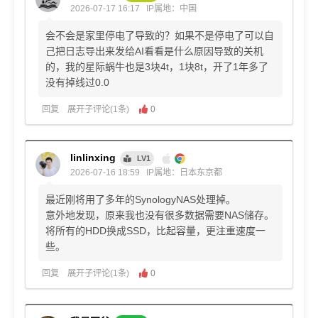
2026-07-17 16:17
IP属地：中国
会不会是家里停电了导致的？如果不是停电了可以自
己把日志导出来发给AI看看是什么原因导致的关机
的，我的星际蜗牛也是3块4t，1块8t，开了1年多了
没有掉线过0.0
回复
展开子评论(1条)
0
linlinxing
LV1
2026-07-16 18:59
IP属地：日本东京都
最近刚将用了多年的SynologyNAS处理掉。
意外地发现，原来我也没有很多数据需要NAS储存。
将所有的HDD换成SSD，比起容量，更注重速度一
些。
回复
展开子评论(1条)
0