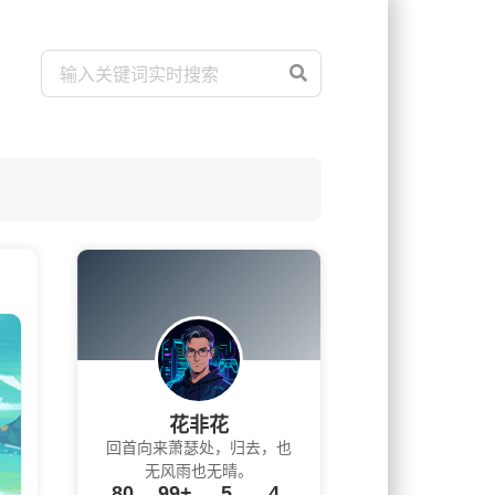
花非花
回首向来萧瑟处，归去，也
无风雨也无晴。
80
99+
5
4