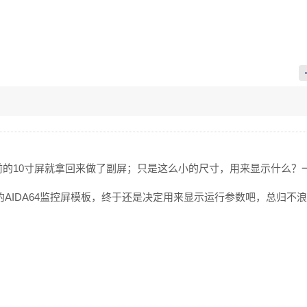
之前的10寸屏就拿回来做了副屏；只是这么小的尺寸，用来显示什么？
的AIDA64监控屏模板，终于还是决定用来显示运行参数吧，总归不