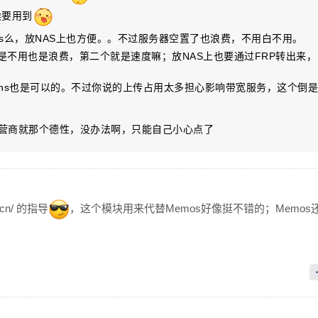
候要用到
nas么，放NAS上也方便。。不过服务器空置了也浪费，不用白不用。
个是不用也是浪费，第二个就是速度嘛；放NAS上也要通过FRP转出来，
6，ddns也是可以的。不过你说的上传占用太多担心影响带宽服务，这个倒是
营商就那个德性，没办法啊，只能自己小心点了
.cn/ 的指导
，这个模块用来代替Memos好像挺不错的；Memos