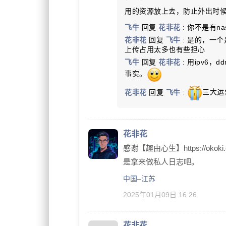
用的资源放上去，防止外出时
飞牛
回复
花非花
: 你不是有
花非花
回复
飞牛
: 是的，一
上传占用太多也有些担心
飞牛
回复
花非花
: 用ipv
事实。
花非花
回复
飞牛
:
三大运
花非花
感谢【趣由心生】https://okoki
是拿来做私人日志吧。
中国–江苏
2025年01月09日 16:26
花非花