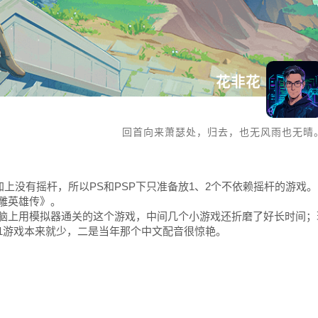
花非花
回首向来萧瑟处，归去，也无风雨也无晴
G，加上没有摇杆，所以PS和PSP下只准备放1、2个不依赖摇杆的游戏。
雕英雄传》。
电脑上用模拟器通关的这个游戏，中间几个小游戏还折磨了好长时间；
1游戏本来就少，二是当年那个中文配音很惊艳。