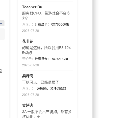
Teacher Du
服务器CPU，带游戏会不会吃
力？
评论于：
升级显卡：RX7650GRE
2026-07-20
花非花
的确是这样，所以我用E3 124
5v3的…
评论于：
升级显卡：RX7650GRE
？
2026-07-20
见
卖烤肉
可以可以，已经很强了
评论于：
【AI编程】文件浏览器
2026-07-20
卖烤肉
3A 一般不会吕布骑狗，都有多
核优化，更…