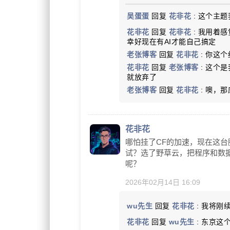
吴蛋蛋
回复
花非花
: 这个主
花非花
回复
花非花
: 我用着感
幸好现在有AI才能自己搞定
老张博客
回复
花非花
: 你这
花非花
回复
老张博客
: 这个
就放弃了
老张博客
回复
花非花
: 噢，
花非花
哪怕挂了CF的加速，现在这台
试？选了野草云，把程序和数
呢？
2026年02月14日 16:09
wu先生
回复
花非花
: 我将
花非花
回复
wu先生
: 东京