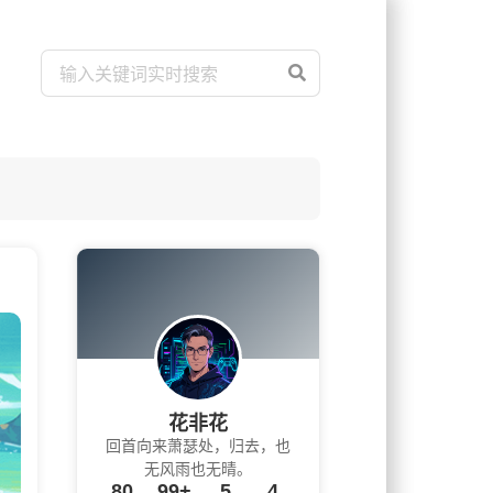
花非花
回首向来萧瑟处，归去，也
无风雨也无晴。
80
99+
5
4