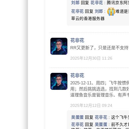
刘郎
回复
花非花
: 腾讯京东
花非花
回复
刘郎
:
难道是
草云的香港服务器
花非花
RR又更新了，只是还是不支持
2025年12月30日 11:26
花非花
2025-12-11、周四；飞
用；然后挑挑选选，找到几款好
道理鱼音乐是管理音乐、有声
2025年12月12日 09:24
吴蛋蛋
回复
花非花
: 这个飞
花非花
回复
吴蛋蛋
: 前不久