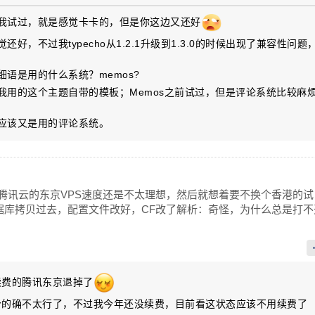
题我试过，就是感觉卡卡的，但是你这边又还好
觉还好，不过我typecho从1.2.1升级到1.3.0的时候出现了兼容性问题
个细语是用的什么系统？memos?
是我用的这个主题自带的模板；Memos之前试过，但是评论系统比较麻
那应该又是用的评论系统。
腾讯云的东京VPS速度还是不太理想，然后就想着要不换个香港的试
据库拷贝过去，配置文件改好，CF改了解析：奇怪，为什么总是打不
刚续费的腾讯东京退掉了
这个的确不太行了，不过我今年还没续费，目前看这状态应该不用续费了