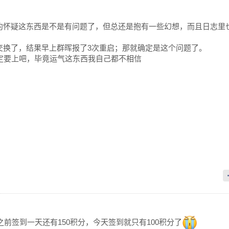
约怀疑这东西是不是有问题了，但总还是抱有一些幻想，而且日志里
交换了，结果早上群晖报了3次重启；那就确定是这个问题了。
决定要上吧，毕竟运气这东西我自己都不相信
y之前签到一天还有150积分，今天签到就只有100积分了