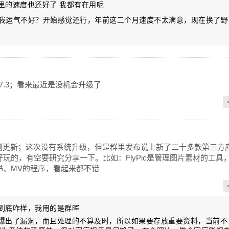
阿里的速度也还好了 我都有在用呢
我运气不好？开始感觉还行，年前这二个月速度不太满意，现在换了野
7.3；看来最近是没机会升级了
牛按惯例更新；这次没有系统升级，但是群里发布说上新了二十多款第三方
玩的，有空要研究分享一下。比如：FlyPic是管理图片素材的工具
书、MV的程序，看起来都不错
牛到底咋样，我用的是群晖
才爆出了漏洞，而且处理的不算及时，所以如果要存放重要资料，当前不