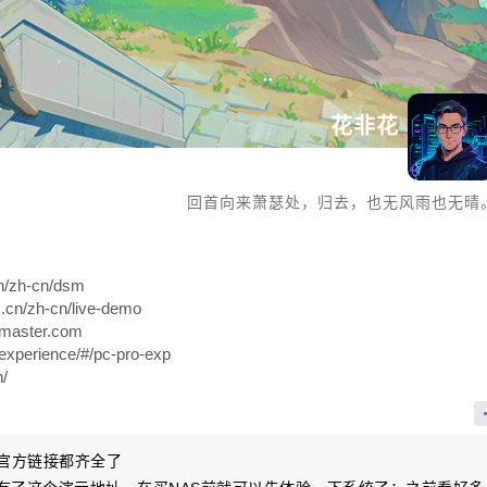
花非花
回首向来萧瑟处，归去，也无风雨也无晴
n/zh-cn/dsm
n/zh-cn/live-demo
-master.com
perience/#/pc-pro-exp
/
S的官方链接都齐全了