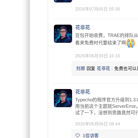
2026年07月05日 05:30
花非花
豆包开始收费，TRAE的排队从2
看来免费时代要结束了啊
2026年06月30日 16:16
刘郎
回复
花非花
: 免费也可
花非花
Typecho的程序官方升级到
用当前这个主题就ServerE
试了一下，没想到思路竟然可
2026年05月06日 08:44
1位访客