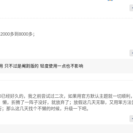
000多到8000多；
以用 只不过是阉割版的 轻度使用一点也不影响
1.3.0已经好久的，我之前尝试过二次，如果用官方默认主题就一切顺利
rror。懒，折腾了一阵子没好，就放弃了；放假这几天无聊，又用笨方法
行；那么这几天找个不懒的时候，升级一下吧。