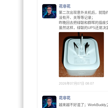
花非花
第二次出现意外关机后，就隐
没有开、关等等记录；
昨晚回去把绿联和群晖的插座
虽然这样，绿联的UPS还是
2026年07月07日 08:07
花非花
越来越不好混了；WorkBudd