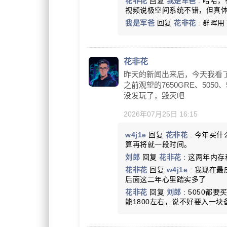
花非花
回复
我是军爸
: 哈哈
视频说极空间系统不错，但真体验
我是军爸
回复
花非花
: 群晖
花非花
昨天的新闻出来后，今天我看了
之前观望的7650GRE、5050、
没发玩了，毁灭吧
2026年07月25日 16:15
w4j1e
回复
花非花
: 今年买
算再将就一段时间。
刘郎
回复
花非花
: 这两年内
花非花
回复
w4j1e
: 我现在
后面这二年心里踏实多了
花非花
回复
刘郎
: 5050都
能1800左右，说不好要入一块