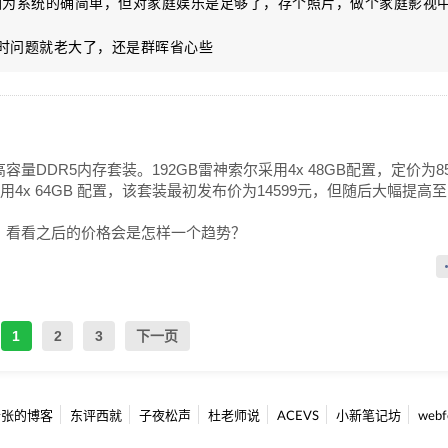
因为系统的确简单，但对家庭娱乐是足够了，存个照片，做个家庭影视
及时问题就老大了，还是群晖省心些
量DDR5内存套装。192GB雷神索尔采用4x 48GB配置，定价为85
用4x 64GB 配置，该套装最初发布价为14599元，但随后大幅提高至
，看看之后的价格会是怎样一个趋势？
1
2
3
下一页
老张的博客
东评西就
子夜松声
杜老师说
ACEVS
小新笔记坊
web