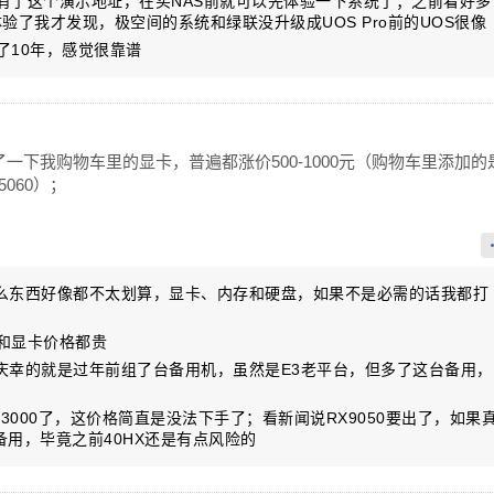
，有了这个演示地址，在买NAS前就可以先体验一下系统了；之前看好多
了我才发现，极空间的系统和绿联没升级成UOS Pro前的UOS很像
用了10年，感觉很靠谱
一下我购物车里的显卡，普遍都涨价500-1000元（购物车里添加的
5060）；
什么东西好像都不太划算，显卡、内存和硬盘，如果不是必需的话我都打
存和显卡价格都贵
最庆幸的就是过年前组了台备用机，虽然是E3老平台，但多了这台备用，
要买3000了，这价格简直是没法下手了；看新闻说RX9050要出了，如果
备用，毕竟之前40HX还是有点风险的