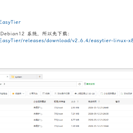
EasyTier
Debian12 系统，所以先下载：
EasyTier/releases/download/v2.6.4/easytier-linux-x