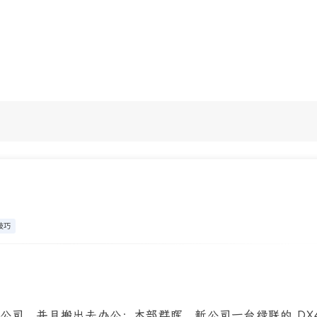
技巧
公司，并且搬出去办公；本部群晖，新公司一台绿联的 DX