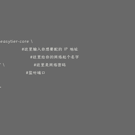
easytier-core \

                  #这里输入你想要配的 IP 地址

                    #这里给你的网络起个名字

3" \                #这里是网络密码

                #监听端口


