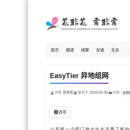
首页
细语
缘聚
友链
无名
EasyTier 异地组网
作者
花非花
发布于
2026-05-30
分类
应用
选项
公司把一个部门独立出去注册了新的