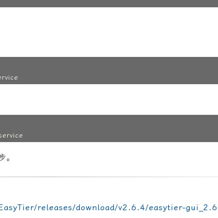
ervice
service
步。
EasyTier/releases/download/v2.6.4/easytier-gui_2.6