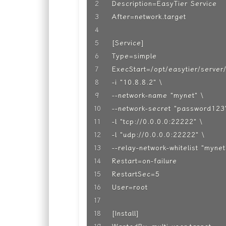
Description=EasyTier Service

After=network.target

[Service]

Type=simple

ExecStart=/opt/easytier/server/
-i "10.8.8.2" \               
--network-name "mynet" \    
--network-secret "password12
-l "tcp://0.0.0.0:22222" \      
-l "udp://0.0.0.0:22222" \

--relay-network-whitelist "mynet"
Restart=on-failure

RestartSec=5

User=root

[Install]
