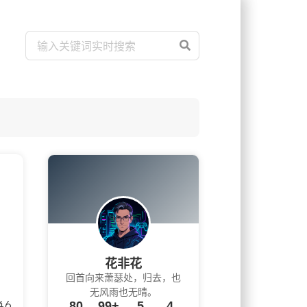
花非花
回首向来萧瑟处，归去，也
无风雨也无晴。
80
99+
5
4
46