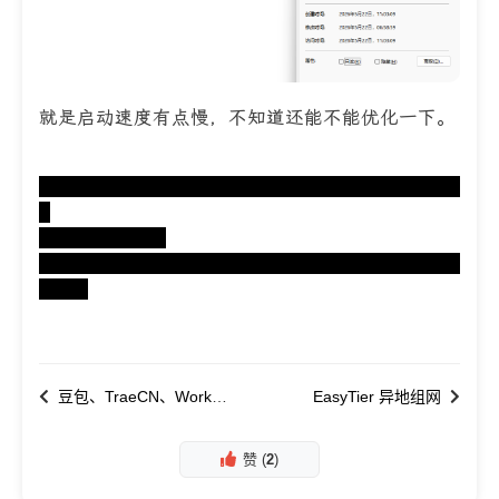
就是启动速度有点慢，不知道还能不能优化一下。
链接：https://pan.quark.cn/s/2e8195cfc37
c
提取码：PKuH
https://share.fnnas.net/s/43d14245b54e4b
bb81
豆包、TraeCN、WorkBuddy
EasyTier 异地组网
赞 (
2
)