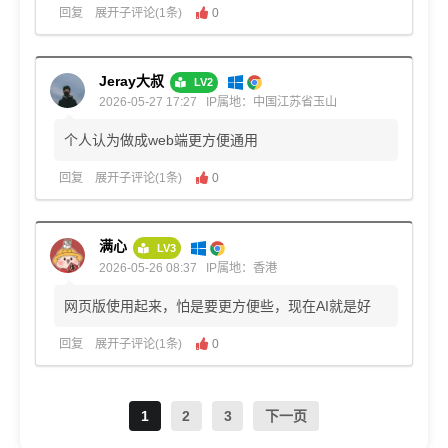
回复
展开子评论(1条)
0
Jeray大叔
LV2
2026-05-27 17:27
IP属地：中国江苏省玉山
个人认为做成web端更方便通用
回复
展开子评论(1条)
0
满心
LV3
2026-05-26 08:37
IP属地：香港
网页版使用起来，怕是要更方便些，现在AI就是好
回复
展开子评论(1条)
0
1
2
3
下一页