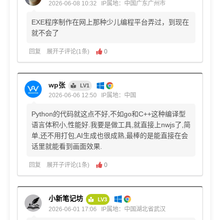
2026-06-08 10:32
IP属地：中国广东广州市
EXE程序制作在网上那种少儿编程平台弄过，到现在
就不会了
回复
展开子评论(1条)
0
wp张
LV1
2026-06-06 12:50
IP属地：中国
Python的代码就这点不好,不如go和C++这种编译型
语言体积小,性能好.我要是做工具,就直接上nwjs了,简
单,还不用打包,AI生成也很成熟,最棒的是能直接在会
话里就能看到画面效果.
回复
展开子评论(1条)
0
小新笔记坊
LV3
2026-06-01 17:06
IP属地：中国湖北省武汉