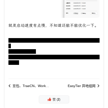
就是启动速度有点慢，不知道还能不能优化一下。
链接：https://pan.quark.cn/s/2e8195cfc37
c
提取码：PKuH
https://share.fnnas.net/s/43d14245b54e4b
bb81
豆包、TraeCN、WorkBuddy
EasyTier 异地组网
赞 (
2
)