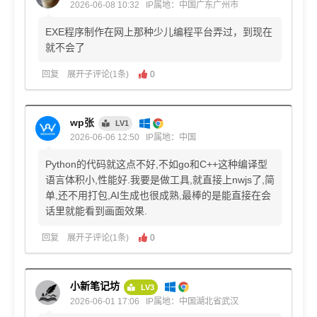
2026-06-08 10:32
IP属地：中国广东广州市
EXE程序制作在网上那种少儿编程平台弄过，到现在
就不会了
回复
展开子评论(1条)
0
wp张
LV1
2026-06-06 12:50
IP属地：中国
Python的代码就这点不好,不如go和C++这种编译型
语言体积小,性能好.我要是做工具,就直接上nwjs了,简
单,还不用打包,AI生成也很成熟,最棒的是能直接在会
话里就能看到画面效果.
回复
展开子评论(1条)
0
小新笔记坊
LV3
2026-06-01 17:06
IP属地：中国湖北省武汉