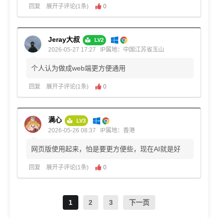
回复
展开子评论(1条)
0
Jeray大叔
LV2
2026-05-27 17:27
IP属地：中国江苏省玉山
个人认为做成web端更方便通用
回复
展开子评论(1条)
0
满心
LV3
2026-05-26 08:37
IP属地：香港
网页版使用起来，怕是要更方便些，现在AI就是好
回复
展开子评论(1条)
0
1
2
3
下一页