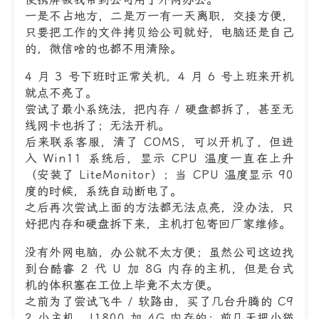
一是不占地方，二是万一有一天离职，交接方便，
只要把工作的文件拷贝给公司就好，电脑还是自己
的，微信啥的也都不用清除。
4 月 3 号下班时正常关机，4 月 6 号上班来开机
就点不亮了。
尝试了最小系统法，把内存 / 硬盘都拆了，甚至无
线网卡也拆了；无法开机。
后来联系客服，清了 COMS，可以开机了，但进
入 Win11 系统后，显示 CPU 温度一直在上升
（安装了 LiteMonitor）；当 CPU 温度显示 90
度的时候，系统自动断电了。
之后再次尝试上面的方法都无法点亮，没办法，只
好把内存和硬盘拆下来，主机打包寄回厂家维修。
没有外网电脑，办公就不太方便；虽然公司这边找
到台酷睿 2 代 U 加 8G 内存的主机，但是台式
机的体积塞在工位上毕竟不太方便。
之前为了尝试飞牛 / 软路由，买了几台升腾的 C9
2 小主机，J1800 加 4G 内存的；前几天把小猫