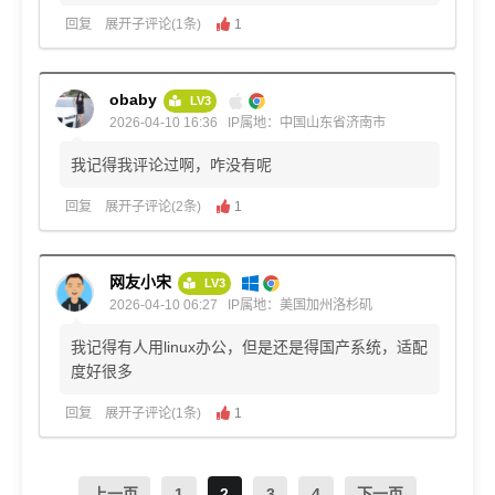
回复
展开子评论(1条)
1
obaby
LV3
2026-04-10 16:36
IP属地：中国山东省济南市
我记得我评论过啊，咋没有呢
回复
展开子评论(2条)
1
网友小宋
LV3
2026-04-10 06:27
IP属地：美国加州洛杉矶
我记得有人用linux办公，但是还是得国产系统，适配
度好很多
回复
展开子评论(1条)
1
上一页
1
2
3
4
下一页