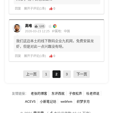
回复
展开子评论(1条)
0
高唯
LV1
2026-03-23 12:25
IP属地：中国
我们这边本土的线下数码企业九机网，免费安装龙
虾，但是对此一点兴趣没有呀。
回复
展开子评论(1条)
0
上一页
1
2
3
下一页
友情链接：
老张的博客
东评西就
子夜松声
杜老师说
ACEVS
小新笔记坊
webfem
织梦岁月