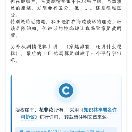
但在影版里，主要剧情都集中在职场时期，虽然演
员的服装、发型会有区分，但。。。还是很难区
分。
特别是临近结尾，和王诠胜在海边谈话的理论上应
该是陈韵如，但讲话的神态却让我感觉像是黄雨
萱。
另外从剧情逻辑上讲，（穿越都有，还讲什么逻
辑），最后的 HE 结局算是创建了一个平行宇宙
吧。
版权属于：
花非花
所有，
采用《
知识共享署名许
可协议
》进行许可，
转载请注明文章来源。
https://www.941741.xyz/archives/406.html