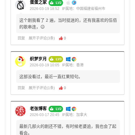
蛋蛋之家
LV2
2026-03-19 18:52
IP属地：中国福建省福州市
这个剧我看了 2 遍，当时挺迷的，还有我喜欢的伍佰
的歌串连，😉
回复
展开子评论(3条)
0
织梦岁月
LV3
2026-03-19 10:05
IP属地：香港
这部没看过，最近一直红果短句。
回复
展开子评论(1条)
0
老张博客
LV2
2026-03-17 20:45
IP属地：加拿大
最新几部火的剧还不错，有时候老婆追，我也会了起
看会。