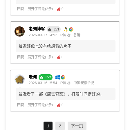
回复
展开子评论(2条)
0
老刘博客
LV1
2026-03-17 14:52
IP属地：香港
最近好像也没有啥想看的片子
回复
展开子评论(1条)
0
老何
LV2
2026-03-16 15:54
IP属地：中国安徽合肥
最近看了一部《唐宫奇案》，打发时间挺好的。
回复
展开子评论(2条)
0
1
2
下一页