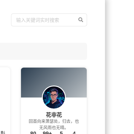
花非花
回首向来萧瑟处，归去，也
无风雨也无晴。
80
99+
5
4
的影