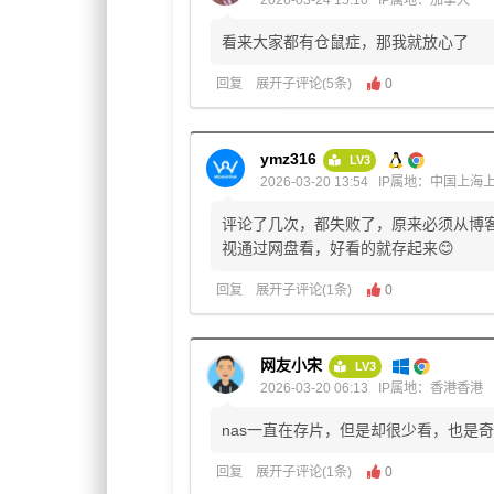
看来大家都有仓鼠症，那我就放心了
回复
展开子评论(5条)
0
ymz316
LV3
2026-03-20 13:54
IP属地：中国上海
评论了几次，都失败了，原来必须从博客
视通过网盘看，好看的就存起来😊
回复
展开子评论(1条)
0
网友小宋
LV3
2026-03-20 06:13
IP属地：香港香港
nas一直在存片，但是却很少看，也是
回复
展开子评论(1条)
0