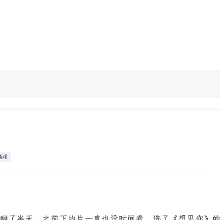
游戏
 里翻了半天，之前下的片一直也没时间看，选了《想见你》