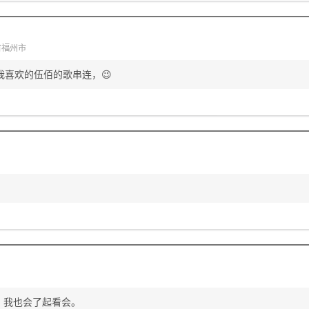
省福州市
我喜欢的伍佰的歌串连，😉
，我也会了起看会。