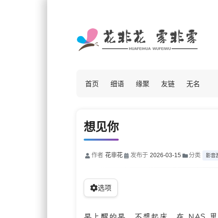
首页
细语
缘聚
友链
无名
想见你
作者
花非花
发布于
2026-03-15
分类
影音
选项
早上醒的早，不想起床，在 NAS