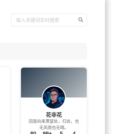
花非花
回首向来萧瑟处，归去，也
无风雨也无晴。
80
99+
5
4