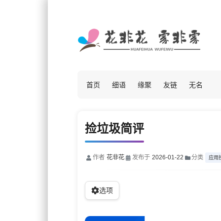
首页
细语
缘聚
友链
无名
捡垃圾简评
作者
花非花
发布于
2026-01-22
分类
应用
选项