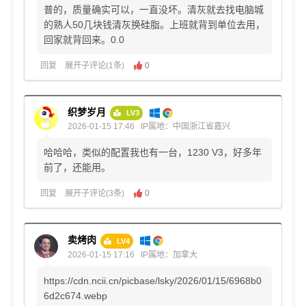
普的，质量确实可以，一直没坏。清灰就去找电脑城
的熟人50几块钱清灰换硅脂。上班就背到单位去用，
回家就背回来。0.0
回复
展开子评论(1条)
0
织梦岁月
LV3
2026-01-15 17:46
IP属地：中国浙江省嘉兴
哈哈哈，类似的配置我也有一台，1230 V3，好多年
前了，还能用。
回复
展开子评论(3条)
0
卖烤肉
LV4
2026-01-15 17:16
IP属地：加拿大
https://cdn.ncii.cn/picbase/lsky/2026/01/15/6968b0
6d2c674.webp