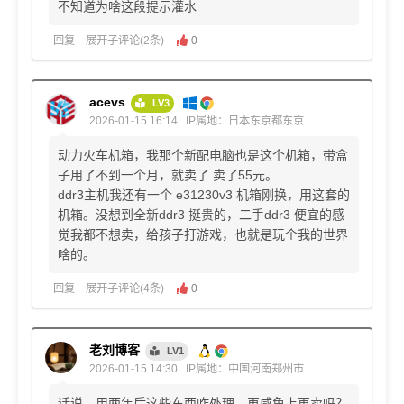
不知道为啥这段提示灌水
回复
展开子评论(2条)
0
acevs
LV3
2026-01-15 16:14
IP属地：日本东京都东京
动力火车机箱，我那个新配电脑也是这个机箱，带盒
子用了不到一个月，就卖了 卖了55元。
ddr3主机我还有一个 e31230v3 机箱刚换，用这套的
机箱。没想到全新ddr3 挺贵的，二手ddr3 便宜的感
觉我都不想卖，给孩子打游戏，也就是玩个我的世界
啥的。
回复
展开子评论(4条)
0
老刘博客
LV1
2026-01-15 14:30
IP属地：中国河南郑州市
话说，用两年后这些东西咋处理，再咸鱼上再卖吗？