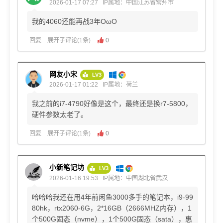
2026-01-17 07:27
IP属地：中国江苏省常州市
我的4060还能再战3年OωO
回复
展开子评论(1条)
0
网友小宋
LV3
2026-01-17 01:22
IP属地：荷兰
我之前的i7-4790好像是这个，最终还是换r7-5800，
硬件参数太老了。
回复
展开子评论(1条)
0
小新笔记坊
LV3
2026-01-16 19:53
IP属地：中国湖北省武汉
哈哈哈我还在用4年前闲鱼3000多手的笔记本，i9-99
80hk，rtx2060-6G，2*16GB（2666MHZ内存），1
个500G固态（nvme），1个500G固态（sata），惠