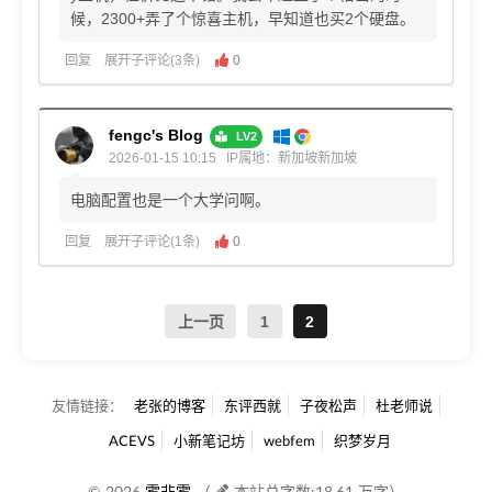
候，2300+弄了个惊喜主机，早知道也买2个硬盘。
回复
展开子评论(3条)
0
fengc's Blog
LV2
2026-01-15 10:15
IP属地：新加坡新加坡
电脑配置也是一个大学问啊。
回复
展开子评论(1条)
0
上一页
1
2
友情链接：
老张的博客
东评西就
子夜松声
杜老师说
ACEVS
小新笔记坊
webfem
织梦岁月
© 2026
雾非雾
（
本站总字数:18.61 万字）