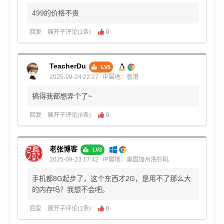
499的价格不贵
回复
展开子评论(1条)
0
TeacherDu
LV5
2025-09-24 22:27
IP属地：香港
搞得我都想弄个了~
回复
展开子评论(6条)
0
老张博客
LV2
2025-09-23 17:42
IP属地：美国加州洛杉矶
手机都8G起步了，这个东西才2G，是用不了那么大
的内存吗？我想不会吧。
回复
展开子评论(1条)
0