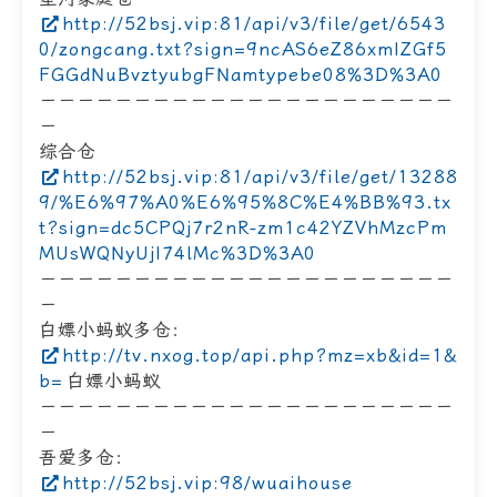
http://52bsj.vip:81/api/v3/file/get/6543
0/zongcang.txt?sign=9ncAS6eZ86xmIZGf5
FGGdNuBvztyubgFNamtypebe08%3D%3A0
－－－－－－－－－－－－－－－－－－－－－－
－
综合仓
http://52bsj.vip:81/api/v3/file/get/13288
9/%E6%97%A0%E6%95%8C%E4%BB%93.tx
t?sign=dc5CPQj7r2nR-zm1c42YZVhMzcPm
MUsWQNyUjI74lMc%3D%3A0
－－－－－－－－－－－－－－－－－－－－－－
－
白嫖小蚂蚁多仓：
http://tv.nxog.top/api.php?mz=xb&id=1&
b=
白嫖小蚂蚁
－－－－－－－－－－－－－－－－－－－－－－
－
吾爱多仓：
http://52bsj.vip:98/wuaihouse