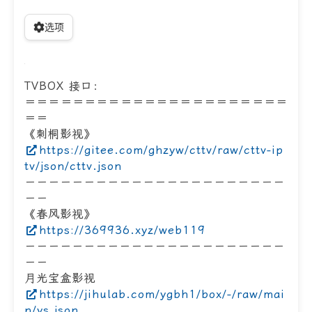
选项
TVBOX 接口：
＝＝＝＝＝＝＝＝＝＝＝＝＝＝＝＝＝＝＝＝＝＝
＝＝
《刺桐影视》
https://gitee.com/ghzyw/cttv/raw/cttv-ip
tv/json/cttv.json
－－－－－－－－－－－－－－－－－－－－－－
－－
《春风影视》
https://369936.xyz/web119
－－－－－－－－－－－－－－－－－－－－－－
－－
月光宝盒影视
https://jihulab.com/ygbh1/box/-/raw/mai
n/ys.json