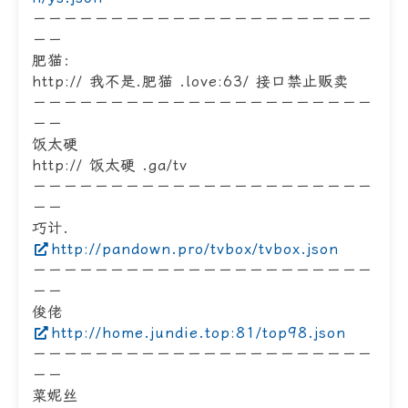
－－－－－－－－－－－－－－－－－－－－－－
－－
肥猫：
http:// 我不是.肥猫 .love:63/ 接口禁止贩卖
－－－－－－－－－－－－－－－－－－－－－－
－－
饭太硬
http:// 饭太硬 .ga/tv
－－－－－－－－－－－－－－－－－－－－－－
－－
巧计.
http://pandown.pro/tvbox/tvbox.json
－－－－－－－－－－－－－－－－－－－－－－
－－
俊佬
http://home.jundie.top:81/top98.json
－－－－－－－－－－－－－－－－－－－－－－
－－
菜妮丝